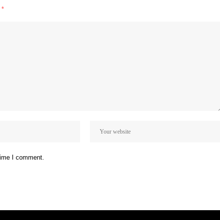
d
*
 time I comment.