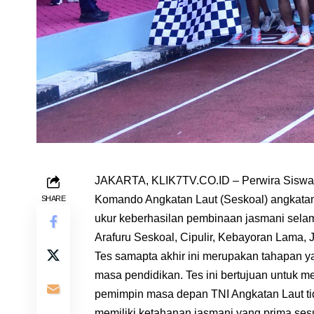
JAKARTA, KLIK7TV.CO.ID – Perwira Siswa P
Komando Angkatan Laut (Seskoal) angkatan
SHARE
ukur keberhasilan pembinaan jasmani selam
Arafuru Seskoal, Cipulir, Kebayoran Lama, J
Tes samapta akhir ini merupakan tahapan 
masa pendidikan. Tes ini bertujuan untuk 
pemimpin masa depan TNI Angkatan Laut tida
memiliki ketahanan jasmani yang prima sesu