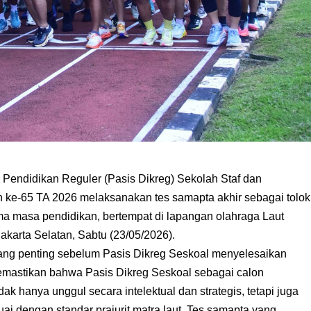
endidikan Reguler (Pasis Dikreg) Sekolah Staf dan
 ke-65 TA 2026 melaksanakan tes samapta akhir sebagai tolok
a masa pendidikan, bertempat di lapangan olahraga Laut
akarta Selatan, Sabtu (23/05/2026).
yang penting sebelum Pasis Dikreg Seskoal menyelesaikan
memastikan bahwa Pasis Dikreg Seskoal sebagai calon
k hanya unggul secara intelektual dan strategis, tetapi juga
ai dengan standar prajurit matra laut. Tes samapta yang