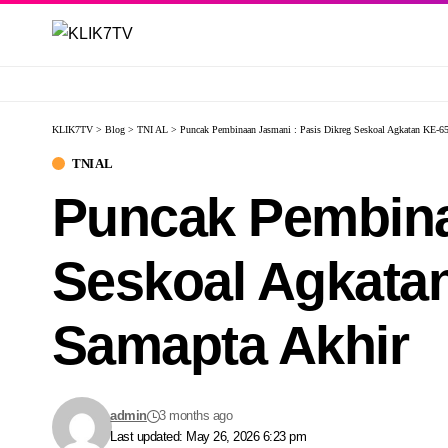
KLIK7TV
>
Blog
>
TNI AL
>
Puncak Pembinaan Jasmani : Pasis Dikreg Seskoal Agkatan KE-6
TNI AL
Puncak Pembina
Seskoal Agkata
Samapta Akhir
admin
3 months ago
Last updated: May 26, 2026 6:23 pm