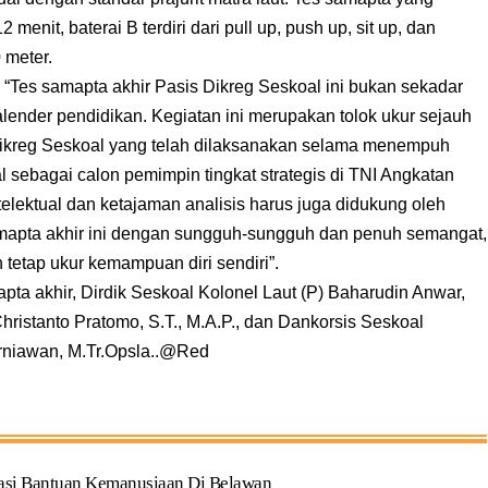
 menit, baterai B terdiri dari pull up, push up, sit up, dan
 meter.
 “Tes samapta akhir Pasis Dikreg Seskoal ini bukan sekadar
kalender pendidikan. Kegiatan ini merupakan tolok ukur sejauh
Dikreg Seskoal yang telah dilaksanakan selama menempuh
l sebagai calon pemimpin tingkat strategis di TNI Angkatan
lektual dan ketajaman analisis harus juga didukung oleh
samapta akhir ini dengan sungguh-sungguh dan penuh semangat,
n tetap ukur kemampuan diri sendiri”.
ta akhir, Dirdik Seskoal Kolonel Laut (P) Baharudin Anwar,
Christanto Pratomo, S.T., M.A.P., dan Dankorsis Seskoal
urniawan, M.Tr.Opsla..@Red
asi Bantuan Kemanusiaan Di Belawan