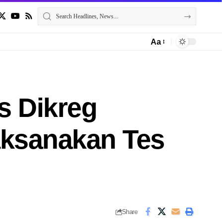
Aa
s Dikreg
aksanakan Tes
Share