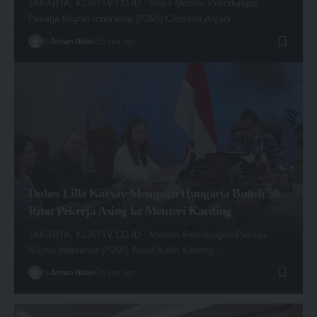
JAKARTA, KLIK7TV.CO.ID - Wakil Menteri Pelindungan
Pekerja Migran Indonesia (P2MI) Christina Aryani…
By
Arman Naker
1 year ago
Dubes Lilla Karsay Mengaku Hungaria Butuh 50
Ribu Pekerja Asing ke Menteri Karding
JAKARTA, KLIK7TV.CO.ID - Menteri Pelindungan Pekerja
Migran Indonesia (P2MI) Abdul Kadir Karding…
By
Arman Naker
1 year ago