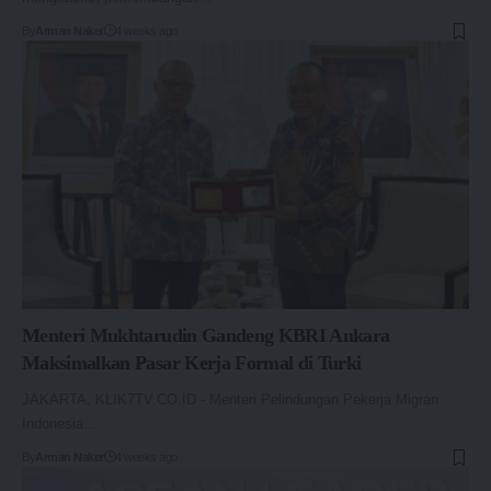
By
Arman Naker
4 weeks ago
Menteri Mukhtarudin Gandeng KBRI Ankara
Maksimalkan Pasar Kerja Formal di Turki
JAKARTA, KLIK7TV.CO.ID - Menteri Pelindungan Pekerja Migran
Indonesia…
By
Arman Naker
4 weeks ago