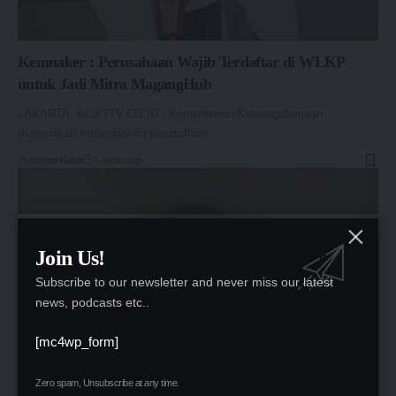
Kemnaker : Perusahaan Wajib Terdaftar di WLKP
untuk Jadi Mitra MagangHub
JAKARTA, KLIK7TV.CO.ID - Kementerian Ketenagakerjaan
(Kemnaker) menegaskan perusahaan…
By
Arman Naker
4 weeks ago
Join Us!
Subscribe to our newsletter and never miss our latest
news, podcasts etc..
[mc4wp_form]
Zero spam, Unsubscribe at any time.