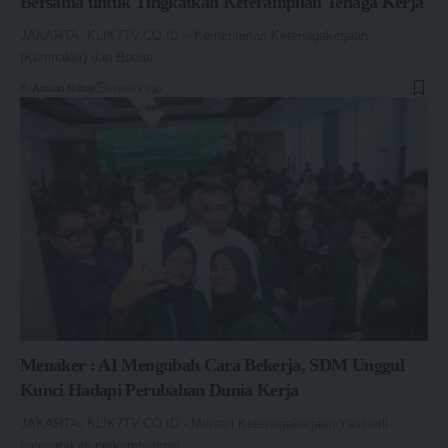
Bersama untuk Tingkatkan Keterampilan Tenaga Kerja
JAKARTA, KLIK7TV.CO.ID – Kementerian Ketenagakerjaan
(Kemnaker) dan Badan…
By
Arman Naker
4 weeks ago
Menaker : AI Mengubah Cara Bekerja, SDM Unggul
Kunci Hadapi Perubahan Dunia Kerja
JAKARTA, KLIK7TV.CO.ID - Menteri Ketenagakerjaan Yassierli
mengatakan perkembangan…