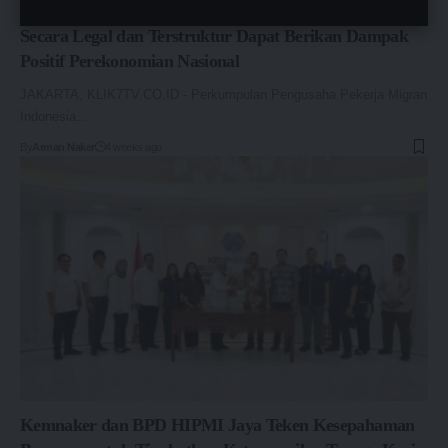
Optimalisasi Penempatan Pekerja Migran Indonesia
Secara Legal dan Terstruktur Dapat Berikan Dampak
Positif Perekonomian Nasional
JAKARTA, KLIK7TV.CO.ID - Perkumpulan Pengusaha Pekerja Migran
Indonesia…
By
Arman Naker
4 weeks ago
Kemnaker dan BPD HIPMI Jaya Teken Kesepahaman