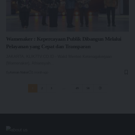
Wamenaker : Kepercayaan Publik Dibangun Melalui
Pelayanan yang Cepat dan Transparan
JAKARTA, KLIK7TV.CO.ID - Wakil Menteri Ketenagakerjaan
(Wamenaker), Afriansyah…
By
Arman Naker
1 month ago
1
2
3
…
49
50