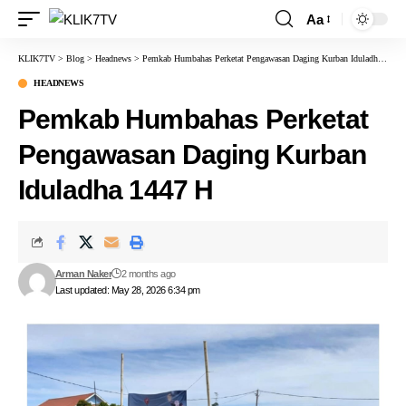
Aa
KLIK7TV
>
Blog
>
Headnews
>
Pemkab Humbahas Perketat Pengawasan Daging Kurban Iduladha 1447 H
HEADNEWS
Pemkab Humbahas Perketat
Pengawasan Daging Kurban
Iduladha 1447 H
Arman Naker
2 months ago
Last updated: May 28, 2026 6:34 pm