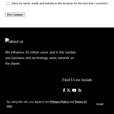
Save my name, email, and website in this browser for the next time I comment.
We influence 20 million users and is the number
one business and technology news network on
the planet.
Find Us on Socials
By using this site, you agree to the
Privacy Policy
and
Terms of
Accept
Use
.
© Foxiz News Network. Ruby Design Company. All Rights Reserved.