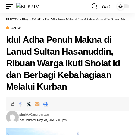
Aa
KLIK7TV
>
Blog
>
TNI AU
>
Idul Adha Penuh Makna di Lanud Sultan Hasanuddin, Ribuan Warga Ikuti Sholat Id dan Berbagi Kebahagiaan Melalui Kurban
TNI AU
Idul Adha Penuh Makna di
Lanud Sultan Hasanuddin,
Ribuan Warga Ikuti Sholat Id
dan Berbagi Kebahagiaan
Melalui Kurban
admin
2 months ago
Last updated: May 28, 2026 7:01 pm