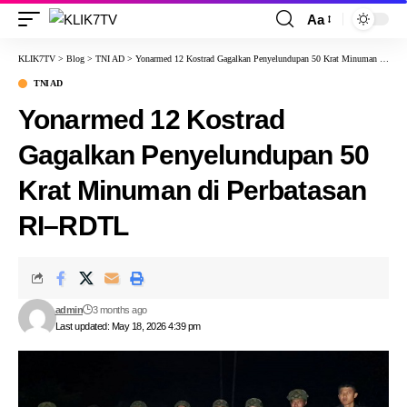
Aa
KLIK7TV
>
Blog
>
TNI AD
>
Yonarmed 12 Kostrad Gagalkan Penyelundupan 50 Krat Minuman di Perbatasan RI–RDTL
TNI AD
Yonarmed 12 Kostrad
Gagalkan Penyelundupan 50
Krat Minuman di Perbatasan
RI–RDTL
admin
3 months ago
Last updated: May 18, 2026 4:39 pm