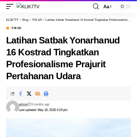
Aa
KLIK7TV
>
Blog
>
TNI AD
>
Latihan Satbak Yonarhanud 16 Kostrad Tingkatkan Profesionalisme Prajurit Pertahanan Udara
TNI AD
Latihan Satbak Yonarhanud
16 Kostrad Tingkatkan
Profesionalisme Prajurit
Pertahanan Udara
admin
3 months ago
Last updated: May 18, 2026 4:29 pm