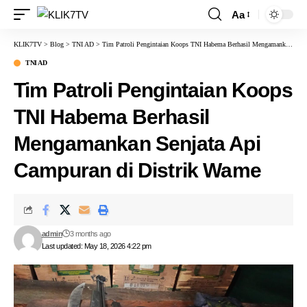
Aa
KLIK7TV
>
Blog
>
TNI AD
>
Tim Patroli Pengintaian Koops TNI Habema Berhasil Mengamankan Senjata Api Campuran di Distrik Wame
TNI AD
Tim Patroli Pengintaian Koops
TNI Habema Berhasil
Mengamankan Senjata Api
Campuran di Distrik Wame
admin
3 months ago
Last updated: May 18, 2026 4:22 pm