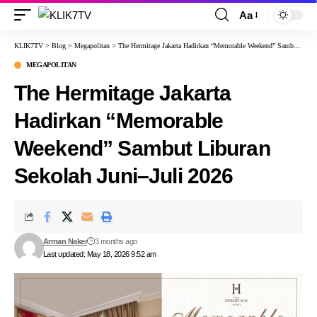
Aa
KLIK7TV
>
Blog
>
Megapolitan
>
The Hermitage Jakarta Hadirkan “Memorable Weekend” Sambut Liburan Sekolah Juni–Juli 2026
MEGAPOLITAN
The Hermitage Jakarta
Hadirkan “Memorable
Weekend” Sambut Liburan
Sekolah Juni–Juli 2026
Arman Naker
3 months ago
Last updated: May 18, 2026 9:52 am