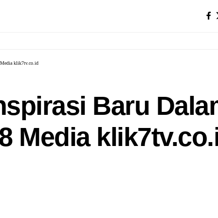
Media klik7tv.co.id
nspirasi Baru Dal
 Media klik7tv.co.