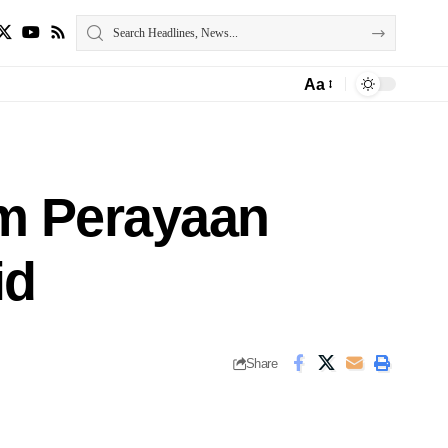
Aa
am Perayaan
id
Share