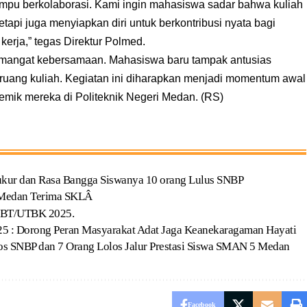
dan mampu berkolaborasi. Kami ingin mahasiswa sadar bahwa kuliah
tapi juga menyiapkan diri untuk berkontribusi nyata bagi
erja,” tegas Direktur Polmed.
mangat kebersamaan. Mahasiswa baru tampak antusias
a ruang kuliah. Kegiatan ini diharapkan menjadi momentum awal
emik mereka di Politeknik Negeri Medan. (RS)
kur dan Rasa Bangga Siswanya 10 orang Lulus SNBP
1 Medan Terima SKLÂ
NBT/UTBK 2025.
5 : Dorong Peran Masyarakat Adat Jaga Keanekaragaman Hayati
os SNBP dan 7 Orang Lolos Jalur Prestasi Siswa SMAN 5 Medan
Facebook