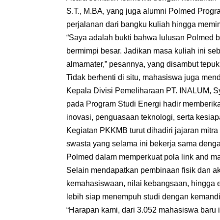
S.T., M.BA, yang juga alumni Polmed Progr
perjalanan dari bangku kuliah hingga memi
“Saya adalah bukti bahwa lulusan Polmed b
bermimpi besar. Jadikan masa kuliah ini 
almamater,” pesannya, yang disambut tepu
Tidak berhenti di situ, mahasiswa juga menda
Kepala Divisi Pemeliharaan PT. INALUM, Sy
pada Program Studi Energi hadir memberi
inovasi, penguasaan teknologi, serta kesia
Kegiatan PKKMB turut dihadiri jajaran mitra
swasta yang selama ini bekerja sama deng
Polmed dalam memperkuat pola link and mat
Selain mendapatkan pembinaan fisik dan a
kemahasiswaan, nilai kebangsaan, hingga 
lebih siap menempuh studi dengan kemandiri
“Harapan kami, dari 3.052 mahasiswa baru i