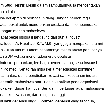
am Studi Teknik Mesin dalam sambutannya, ia menceritakan
mpin kota.
isa berkiprah di berbagai bidang. Jangan pernah ragu
sebagai bekal untuk menorehkan prestasi dan membanggakan
k tangan meriah mahasiswa.
pat bekal inspirasi langsung dari dunia industri.
aifuddin A, Harahap, S.T., M.Si, yang juga merupakan alumni
kan kuliah umum. Dalam paparannya menekankan pentingnya
pan SDM vokasi menghadapi era globalisasi.
 industri, perbankan, lembaga pemerintahan, serta instansi
an Polmed. Kehadiran mitra kerja menegaskan komitmen
ch antara dunia pendidikan vokasi dan kebutuhan industri.
kademik, mahasiswa baru juga dikenalkan pada organisasi
etika kehidupan kampus. Semua ini bertujuan agar mahasiswa
an, kedewasaan, dan integritas tinggi.
ni lahir generasi unggul Polmed, generasi yang tangguh,