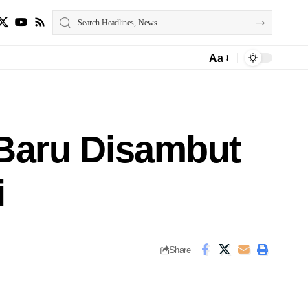
Aa
Baru Disambut
i
Share