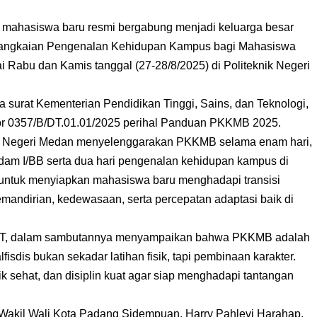
ahasiswa baru resmi bergabung menjadi keluarga besar
i rangkaian Pengenalan Kehidupan Kampus bagi Mahasiswa
Rabu dan Kamis tanggal (27-28/8/2025) di Politeknik Negeri
surat Kementerian Pendidikan Tinggi, Sains, dan Teknologi,
mor 0357/B/DT.01.01/2025 perihal Panduan PKKMB 2025.
ik Negeri Medan menyelenggarakan PKKMB selama enam hari,
Rindam I/BB serta dua hari pengenalan kehidupan kampus di
 untuk menyiapkan mahasiswa baru menghadapi transisi
mandirian, kedewasaan, serta percepatan adaptasi baik di
T., M.T, dalam sambutannya menyampaikan bahwa PKKMB adalah
fisdis bukan sekadar latihan fisik, tapi pembinaan karakter.
k sehat, dan disiplin kuat agar siap menghadapi tantangan
Wakil Wali Kota Padang Sidempuan, Harry Pahlevi Harahap,