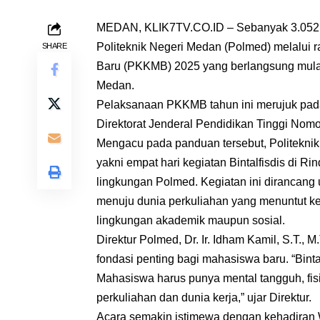
MEDAN, KLIK7TV.CO.ID – Sebanyak 3.052 m
Politeknik Negeri Medan (Polmed) melalu
SHARE
Baru (PKKMB) 2025 yang berlangsung mulai 
Medan.
Pelaksanaan PKKMB tahun ini merujuk pada 
Direktorat Jenderal Pendidikan Tinggi No
Mengacu pada panduan tersebut, Politekn
yakni empat hari kegiatan Bintalfisdis di 
lingkungan Polmed. Kegiatan ini dirancang
menuju dunia perkuliahan yang menuntut ke
lingkungan akademik maupun sosial.
Direktur Polmed, Dr. Ir. Idham Kamil, S.
fondasi penting bagi mahasiswa baru. “Bintal
Mahasiswa harus punya mental tangguh, fisi
perkuliahan dan dunia kerja,” ujar Direktur.
Acara semakin istimewa dengan kehadiran 