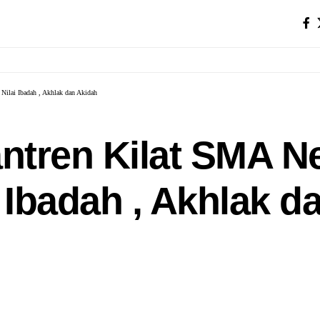
Nilai Ibadah , Akhlak dan Akidah
tren Kilat SMA Ne
 Ibadah , Akhlak d