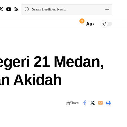
9
Aa
geri 21 Medan,
an Akidah
Share