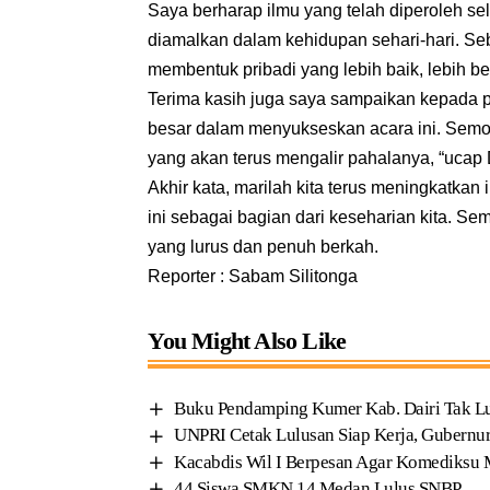
Saya berharap ilmu yang telah diperoleh se
diamalkan dalam kehidupan sehari-hari. Seba
membentuk pribadi yang lebih baik, lebih b
Terima kasih juga saya sampaikan kepada par
besar dalam menyukseskan acara ini. Semo
yang akan terus mengalir pahalanya, “ucap
Akhir kata, marilah kita terus meningkatka
ini sebagai bagian dari keseharian kita. 
yang lurus dan penuh berkah.
Reporter : Sabam Silitonga
You Might Also Like
Buku Pendamping Kumer Kab. Dairi Tak Lul
UNPRI Cetak Lulusan Siap Kerja, Gubernur
Kacabdis Wil I Berpesan Agar Komediksu M
44 Siswa SMKN 14 Medan Lulus SNBP