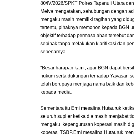
80/IV/2026/SPKT Polres Tapanuli Utara deng
Melva mengatakan, sehubungan dengan adan
mengaku masih memiliki tagihan yang diduga
tertentu, pihaknya memohon kepada BGN un
objektif terhadap permasalahan tersebut d
sepihak tanpa melakukan klarifikasi dan pe
sebenarnya
“Besar harapan kami, agar BGN dapat bersi
hukum serta dukungan terhadap Yayasan seb
telah berupaya menjaga nama baik dan ke
kepada media.
Sementara itu Erni mesalina Hutauruk keti
seluruh suplier ketika dia masih menjabat 
mengaku kepengurusan koperasi masih digu
koperasi TSBP.Erni mesalina Hutauruk me