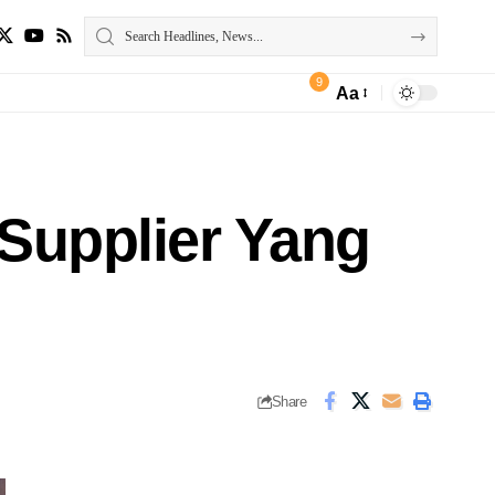
9
Aa
 Supplier Yang
Share