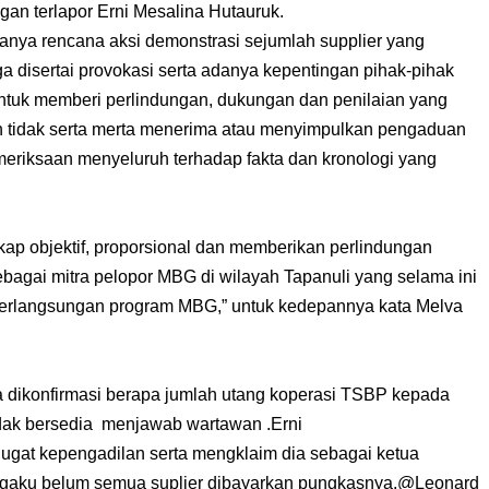
an terlapor Erni Mesalina Hutauruk.
ya rencana aksi demonstrasi sejumlah supplier yang
 disertai provokasi serta adanya kepentingan pihak-pihak
tuk memberi perlindungan, dukungan dan penilaian yang
an tidak serta merta menerima atau menyimpulkan pengaduan
meriksaan menyeluruh terhadap fakta dan kronologi yang
kap objektif, proporsional dan memberikan perlindungan
agai mitra pelopor MBG di wilayah Tapanuli yang selama ini
berlangsungan program MBG,” untuk kedepannya kata Melva
ka dikonfirmasi berapa jumlah utang koperasi TSBP kepada
tidak bersedia menjawab wartawan .Erni
gat kepengadilan serta mengklaim dia sebagai ketua
ngaku belum semua suplier dibayarkan pungkasnya.@Leonard