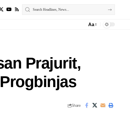
Aa
an Prajurit,
Progbinjas
Share