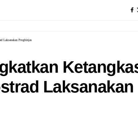
rad Laksanakan Progbinjas
ngkatkan Ketangkas
strad Laksanakan 