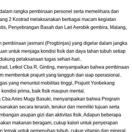
alam rangka pembinaan personel serta memelihara dan
kang 2 Kostrad melaksanakan berbagai macam kegiatan
ktis, Penyebrangan Basah dan Lari Aerobik gembira, Malang,
m pembinaan jasmani (Progbinjas) yang digelar dalam jangka
juan untuk menjaga kondisi fisik dan daya tahan tubuh setiap
ndukung pelaksanaan tugas sehari-hari.
strad, Letkol Cba R. Ginting, menyampaikan bahwa pembinaan
am membentuk prajurit yang tangguh dan siap operasional.
as yang menuntut mobilitas tinggi, Prajurit Yonbekang
kondisi prima, baik fisik maupun mental.
da Cba Aries Mugy Basuki, menyampaikan bahwa Program
anakan secara terarah, terukur dan memiliki tujuan serta
bangan asupan gizi dan aktivitas fisik. Adapun beberapa
asakan makanan beragam, cukup kalori untuk penyerapan
an lemak untuk pemenuhan tubuh, cukup vitamin dan mineral,