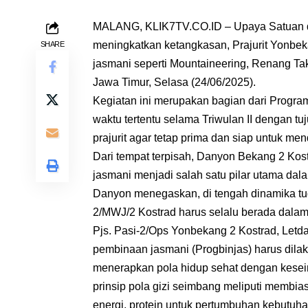
MALANG, KLIK7TV.CO.ID – Upaya Satuan d
meningkatkan ketangkasan, Prajurit Yonbe
SHARE
jasmani seperti Mountaineering, Renang Ta
Jawa Timur, Selasa (24/06/2025).
Kegiatan ini merupakan bagian dari Progra
waktu tertentu selama Triwulan II dengan tu
prajurit agar tetap prima dan siap untuk me
Dari tempat terpisah, Danyon Bekang 2 Ko
jasmani menjadi salah satu pilar utama dal
Danyon menegaskan, di tengah dinamika tug
2/MWJ/2 Kostrad harus selalu berada dalam 
Pjs. Pasi-2/Ops Yonbekang 2 Kostrad, Let
pembinaan jasmani (Progbinjas) harus dilaks
menerapkan pola hidup sehat dengan keseim
prinsip pola gizi seimbang meliputi membi
energi, protein untuk pertumbuhan kebutuh