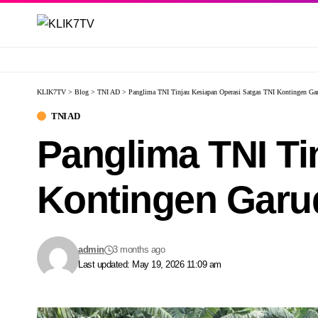
KLIK7TV
>
Blog
>
TNI AD
>
Panglima TNI Tinjau Kesiapan Operasi Satgas TNI Kontingen G
TNI AD
Panglima TNI Ti
Kontingen Garu
admin
3 months ago
Last updated: May 19, 2026 11:09 am