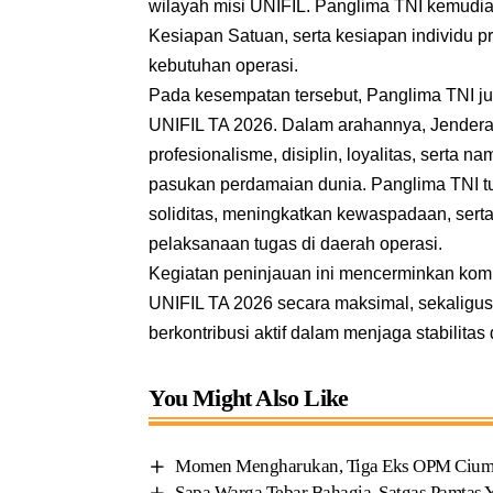
wilayah misi UNIFIL. Panglima TNI kemudi
Kesiapan Satuan, serta kesiapan individu p
kebutuhan operasi.
Pada kesempatan tersebut, Panglima TNI 
UNIFIL TA 2026. Dalam arahannya, Jender
profesionalisme, disiplin, loyalitas, sert
pasukan perdamaian dunia. Panglima TNI tu
soliditas, meningkatkan kewaspadaan, serta
pelaksanaan tugas di daerah operasi.
Kegiatan peninjauan ini mencerminkan ko
UNIFIL TA 2026 secara maksimal, sekaligus
berkontribusi aktif dalam menjaga stabilit
You Might Also Like
Momen Mengharukan, Tiga Eks OPM Cium 
Sapa Warga Tebar Bahagia, Satgas Pamtas 