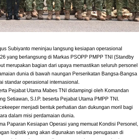
s Subiyanto meninjau langsung kesiapan operasional
026 yang berlangsung di Markas PSOPP PMPP TNI (Standby
ebut merupakan bagian dari upaya memastikan seluruh personel
damaian dunia di bawah naungan Perserikatan Bangsa-Bangsa
ai standar operasional internasional.
serta Pejabat Utama Mabes TNI didampingi oleh Komandan
g Setiawan, S.I.P. beserta Pejabat Utama PMPP TNI.
cekeeper menjadi bentuk perhatian dan dukungan moril bagi
ra dalam misi perdamaian dunia.
ma Paparan Kesiapan Operasi yang memuat Kondisi Personel,
gan logistik yang akan digunakan selama penugasan di