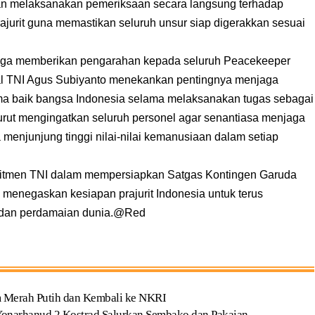
an melaksanakan pemeriksaan secara langsung terhadap
rajurit guna memastikan seluruh unsur siap digerakkan sesuai
juga memberikan pengarahan kepada seluruh Peacekeeper
al TNI Agus Subiyanto menekankan pentingnya menjaga
a nama baik bangsa Indonesia selama melaksanakan tugas sebagai
rut mengingatkan seluruh personel agar senantiasa menjaga
 menjunjung tinggi nilai-nilai kemanusiaan dalam setiap
mitmen TNI dalam mempersiapkan Satgas Kontingen Garuda
 menegaskan kesiapan prajurit Indonesia untuk terus
as dan perdamaian dunia.@Red
Merah Putih dan Kembali ke NKRI
Yonarhanud 2 Kostrad Salurkan Sembako dan Pakaian