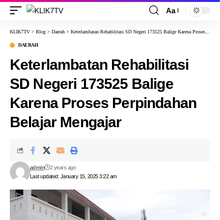
Aa
KLIK7TV
>
Blog
>
Daerah
>
Keterlambatan Rehabilitasi SD Negeri 173525 Balige Karena Proses Perpindahan Belajar Mengajar
DAERAH
Keterlambatan Rehabilitasi
SD Negeri 173525 Balige
Karena Proses Perpindahan
Belajar Mengajar
admin
2 years ago
Last updated: January 15, 2025 3:22 am