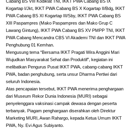
Cabang BS VIII Kodiklat TNI, IKKT PWA Cabang BS IX
Kogartap I/Jkt, IKKT PWA Cabang BS X Kogartap II/Bdg, IKKT
PWA Cabang BS XI Kogartap III/Sby, IKKT PWA Cabang BS
XIII Paspampres (Mako Paspampres dan Mako Grup C
Lawang Gintung), IKKT PWA Cabang BS XV PMPP TNI, IKKT
PWA Cabang Mencandra CBS VI Akademi TNI dan IKKT PWA
Penghubung 01 Kemhan.
Mengusung tema “Bersama IKKT Pragati Wira Anggini Mari
Wujudkan Masyarakat Sehat dan Produktif”, kegiatan ini
melibatkan Pengurus Pusat IKKT PWA, cabang-cabang IKKT
PWA, badan penghubung, serta unsur Dharma Pertiwi dari
seluruh Indonesia.
Atas pencapaian tersebut, IKKT PWA menerima penghargaan
dari Museum Rekor Dunia Indonesia (MURI) sebagai
penyelenggara vaksinasi campak dewasa dengan peserta
terbanyak. Piagam penghargaan diserahkan oleh Direktur
Marketing MURI, Awan Rahargo, kepada Ketua Umum IKKT
PWA, Ny. Evi Agus Subiyanto.