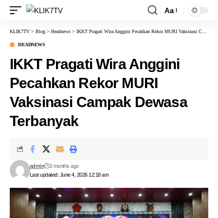
Aa
KLIK7TV
>
Blog
>
Headnews
>
IKKT Pragati Wira Anggini Pecahkan Rekor MURI Vaksinasi Campak Dewasa Terbanyak
HEADNEWS
IKKT Pragati Wira Anggini
Pecahkan Rekor MURI
Vaksinasi Campak Dewasa
Terbanyak
admin
2 months ago
Last updated: June 4, 2026 12:18 am