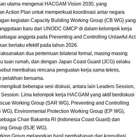
san utama mengenai HACGAM Vision 2030, yang
an Action Plan untuk memperkuat koordinasi antar negara
bangan kegiatan Capacity Building Working Group (CB WG) yang
 keanggotaan baru dari UNODC GMCP di dalam kelompok kerja
sebagai anggota pada Preventing and Controlling Unlawful Act
n berlaku efektif pada tahun 2026.
aksanakan dua pertemuan bilateral formal, masing-masing
ku tuan rumah, dan dengan Japan Coast Guard (JCG) selaku
sebut membahas rencana penguatan kerja sama teknis,
n pelatihan bersama.
mengikuti beberapa sesi diskusi, antara lain Leaders Session,
 Session. Lima kelompok kerja HACGAM yang aktif berdiskusi
escue Working Group (SAR WG), Preventing and Controlling
 WG), Environmental Protection Working Group (EP WG),
sebagai Chair Bakamla RI (Indonesia Coast Guard) dan
king Group (ISJE WG).
rking Group melaporkan hasil pembahasan dan konsultasi