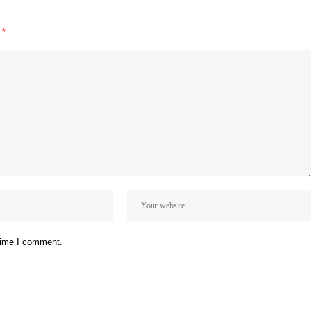
d
*
 time I comment.