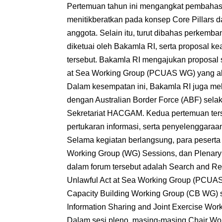
Pertemuan tahun ini mengangkat pembaha
menitikberatkan pada konsep Core Pillars d
anggota. Selain itu, turut dibahas perkem
diketuai oleh Bakamla RI, serta proposal
tersebut. Bakamla RI mengajukan proposal 
at Sea Working Group (PCUAS WG) yang aka
Dalam kesempatan ini, Bakamla RI juga mel
dengan Australian Border Force (ABF) sela
Sekretariat HACGAM. Kedua pertemuan ter
pertukaran informasi, serta penyelenggaraa
Selama kegiatan berlangsung, para peserta 
Working Group (WG) Sessions, dan Plenary
dalam forum tersebut adalah Search and R
Unlawful Act at Sea Working Group (PCUAS
Capacity Building Working Group (CB WG) 
Information Sharing and Joint Exercise Wor
Dalam sesi pleno, masing-masing Chair Wo