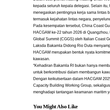
kepada seluruh kepala delegasi. Selain it
menegaskan pentingnya kerja sama lintas 
termasuk kejahatan lintas negara, penyelu
Pada kesempatan tersebut, China Coast G
HACGAM ke-22 tahun 2026 di Quangzhou, R
Global Summit (CGGS) oleh Italian Coast G
Laksda Bakamla Didong Rio Duta menyampai
HACGAM merupakan bentuk nyata komitmen 
kawasan.
“Kehadiran Bakamla RI bukan hanya memba
untuk berkontribusi dalam membangun kawasa
Dengan keikutsertaan dalam HACGAM 2025 
Capacity Building Working Group, sekaligus
menghadapi tantangan keamanan maritim y
You Might Also Like