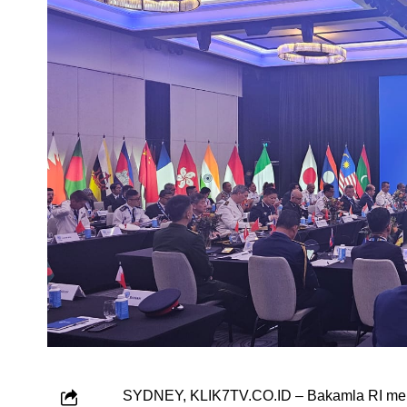
SYDNEY, KLIK7TV.CO.ID – Bakamla RI melal