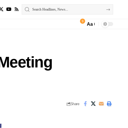
9
Aa
 Meeting
Share