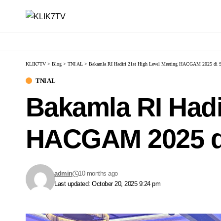
KLIK7TV
>
Blog
>
TNI AL
>
Bakamla RI Hadiri 21st High Level Meeting HACGAM 2025 di 
TNI AL
Bakamla RI Hadi
HACGAM 2025 d
admin
10 months ago
Last updated: October 20, 2025 9:24 pm