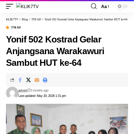
Aa
KLIK7TV
>
Blog
>
TNI AD
>
Yonif 502 Kostrad Gelar Anjangsana Warakawuri Sambut HUT ke-64
TNI AD
Yonif 502 Kostrad Gelar
Anjangsana Warakawuri
Sambut HUT ke-64
admin
3 months ago
Last updated: May 20, 2026 1:31 pm