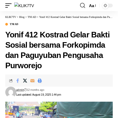
Aa
KLIK7TV
>
Blog
>
TNI AD
>
Yonif 412 Kostrad Gelar Bakti Sosial bersama Forkopimda dan Paguyuban Pengusaha Purworejo
TNI AD
Yonif 412 Kostrad Gelar Bakti
Sosial bersama Forkopimda
dan Paguyuban Pengusaha
Purworejo
admin
12 months ago
Last updated: August 19, 2025 1:44 pm