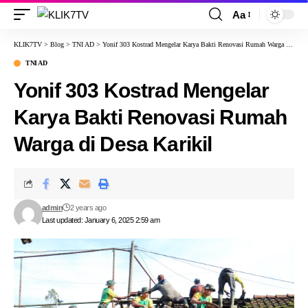
Aa
KLIK7TV
>
Blog
>
TNI AD
>
Yonif 303 Kostrad Mengelar Karya Bakti Renovasi Rumah Warga di Desa Karikil
TNI AD
Yonif 303 Kostrad Mengelar
Karya Bakti Renovasi Rumah
Warga di Desa Karikil
admin
2 years ago
Last updated: January 6, 2025 2:59 am