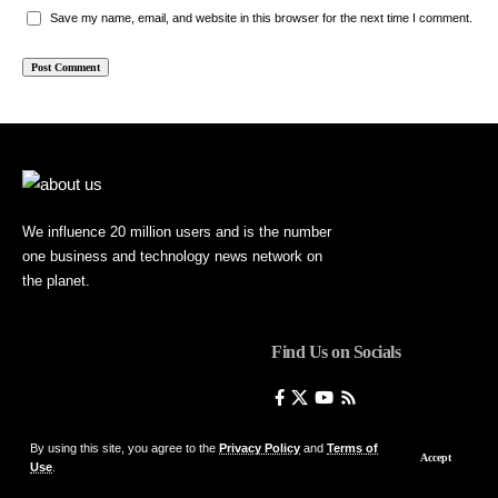
Save my name, email, and website in this browser for the next time I comment.
We influence 20 million users and is the number
one business and technology news network on
the planet.
Find Us on Socials
By using this site, you agree to the
Privacy Policy
and
Terms of
Accept
Use
.
© Foxiz News Network. Ruby Design Company. All Rights Reserved.