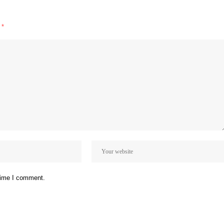
d
*
 time I comment.