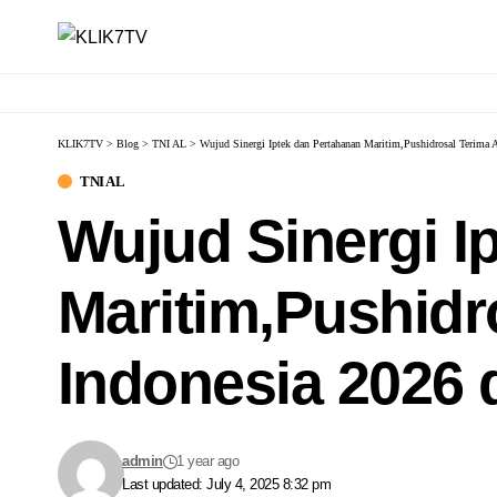
KLIK7TV
>
Blog
>
TNI AL
>
Wujud Sinergi Iptek dan Pertahanan Maritim,Pushidrosal Terima
TNI AL
Wujud Sinergi I
Maritim,Pushidr
Indonesia 2026 
admin
1 year ago
Last updated: July 4, 2025 8:32 pm