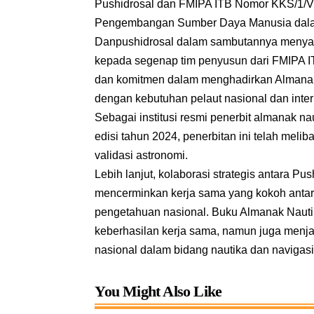
Pushidrosal dan FMIPA ITB Nomor KKS/1/V/
Pengembangan Sumber Daya Manusia dala
Danpushidrosal dalam sambutannya menya
kepada segenap tim penyusun dari FMIPA IT
dan komitmen dalam menghadirkan Almanak N
dengan kebutuhan pelaut nasional dan inter
Sebagai institusi resmi penerbit almanak n
edisi tahun 2024, penerbitan ini telah mel
validasi astronomi.
Lebih lanjut, kolaborasi strategis antara 
mencerminkan kerja sama yang kokoh antar
pengetahuan nasional. Buku Almanak Nautik
keberhasilan kerja sama, namun juga menj
nasional dalam bidang nautika dan naviga
You Might Also Like