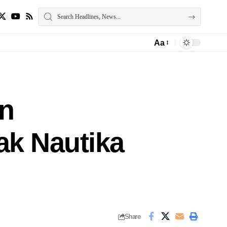
Aa
an
ak Nautika
Share