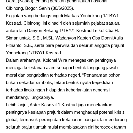
Darat (Kasad) tentang gerakan penghijauan nasional,
Cibinong, Bogor. Senin (30/6/2025).
Kegiatan yang berlangsung di Markas Yonbekang 1/TBY/1
Kostrad, Cibinong, ini dihadiri oleh sejumlah pejabat satuan,
antara lain Danyon Bekang 1/TBY/1 Kostrad Letkol Cba H.
Simanjuntak, S.E., M.Si., Wadanyon Kapten Cba Donni Aulia
Fitrianto, S.E., serta para perwira dan seluruh anggota prajurit
Yonbekang 1/TBY/1 Kostrad.
Dalam arahannya, Kolonel Wira menegaskan pentingnya
menjaga kelestarian alam sebagai bentuk tanggung jawab
moral dan pengabdian terhadap negeri. “Penanaman pohon
bukan sekadar simbolis, tetapi bentuk nyata kepedulian
terhadap lingkungan hidup dan keberlanjutan generasi
mendatang,” ungkapnya.
Lebih lanjut, Aster Kasdivif 1 Kostrad juga menekankan
pentingnya kesiapan prajurit dalam menghadapi potensi krisis
global, termasuk perang dan ketahanan pangan. Ia mendorong
seluruh prajurit untuk mulai membiasakan diri bercocok tanam