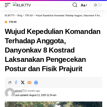
Aa
KLIK7TV
>
Blog
>
TNI AD
>
Wujud Kepedulian Komandan Terhadap Anggota, Danyonkav 8 Kostrad Laksanakan Pengecekan Postur dan Fisik Prajurit
TNI AD
Wujud Kepedulian Komandan
Terhadap Anggota,
Danyonkav 8 Kostrad
Laksanakan Pengecekan
Postur dan Fisik Prajurit
admin
12 months ago
Last updated: August 21, 2025 11:34 am