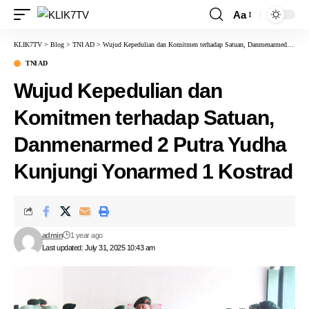
Aa
KLIK7TV
>
Blog
>
TNI AD
>
Wujud Kepedulian dan Komitmen terhadap Satuan, Danmenarmed 2 Putra Yudha Kunjungi Yonarmed 1 Kostrad
TNI AD
Wujud Kepedulian dan
Komitmen terhadap Satuan,
Danmenarmed 2 Putra Yudha
Kunjungi Yonarmed 1 Kostrad
admin
1 year ago
Last updated: July 31, 2025 10:43 am