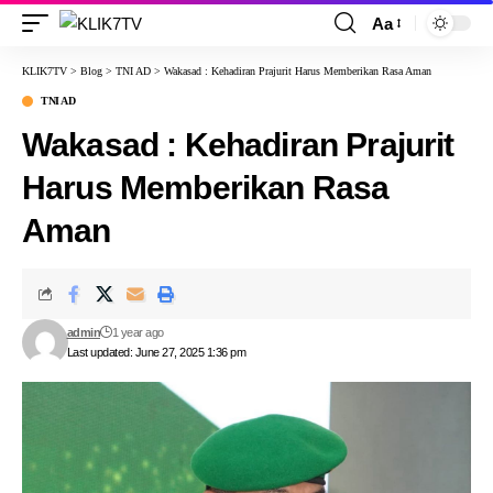
Aa
KLIK7TV
>
Blog
>
TNI AD
>
Wakasad : Kehadiran Prajurit Harus Memberikan Rasa Aman
TNI AD
Wakasad : Kehadiran Prajurit
Harus Memberikan Rasa
Aman
admin
1 year ago
Last updated: June 27, 2025 1:36 pm