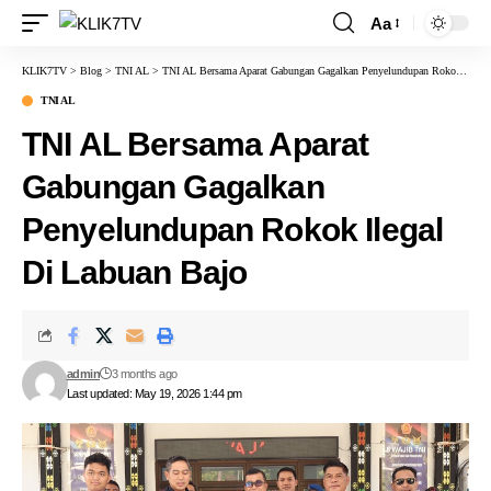
Aa
KLIK7TV
>
Blog
>
TNI AL
>
TNI AL Bersama Aparat Gabungan Gagalkan Penyelundupan Rokok Ilegal Di Labuan Bajo
TNI AL
TNI AL Bersama Aparat
Gabungan Gagalkan
Penyelundupan Rokok Ilegal
Di Labuan Bajo
admin
3 months ago
Last updated: May 19, 2026 1:44 pm