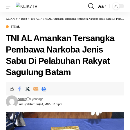
Aa
KLIK7TV
>
Blog
>
TNI AL
>
TNI AL Amankan Tersangka Pembawa Narkoba Jenis Sabu Di Pelabuhan Rakyat Sagulung Batam
TNI AL
TNI AL Amankan Tersangka
Pembawa Narkoba Jenis
Sabu Di Pelabuhan Rakyat
Sagulung Batam
admin
1 year ago
Last updated: July 4, 2025 3:16 pm