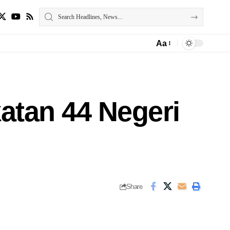
Aa
tan 44 Negeri
Share