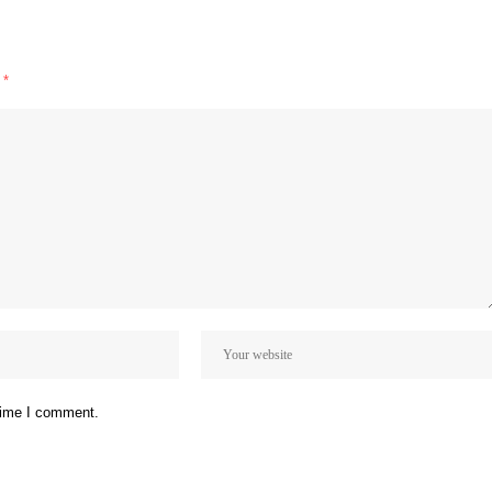
d
*
 time I comment.