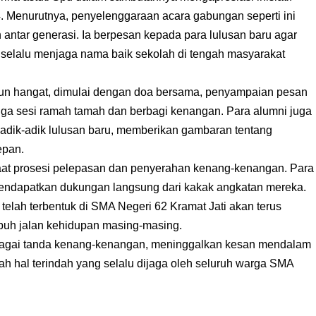
4. Menurutnya, penyelenggaraan acara gabungan seperti ini
antar generasi. Ia berpesan kepada para lulusan baru agar
dan selalu menjaga nama baik sekolah di tengah masyarakat
un hangat, dimulai dengan doa bersama, penyampaian pesan
gga sesi ramah tamah dan berbagi kenangan. Para alumni juga
dik-adik lulusan baru, memberikan gambaran tentang
epan.
saat prosesi pelepasan dan penyerahan kenang-kenangan. Para
 mendapatkan dukungan langsung dari kakak angkatan mereka.
elah terbentuk di SMA Negeri 62 Kramat Jati akan terus
mpuh jalan kehidupan masing-masing.
ebagai tanda kenang-kenangan, meninggalkan kesan mendalam
 hal terindah yang selalu dijaga oleh seluruh warga SMA