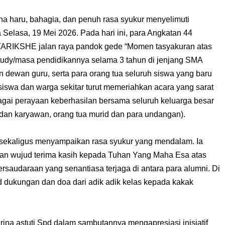
haru, bahagia, dan penuh rasa syukur menyelimuti
Selasa, 19 Mei 2026. Pada hari ini, para Angkatan 44
ARIKSHE jalan raya pandok gede “Momen tasyakuran atas
tudy/masa pendidikannya selama 3 tahun di jenjang SMA
an dewan guru, serta para orang tua seluruh siswa yang baru
 siswa dan warga sekitar turut memeriahkan acara yang sarat
gai perayaan keberhasilan bersama seluruh keluarga besar
 dan karyawan, orang tua murid dan para undangan).
 sekaligus menyampaikan rasa syukur yang mendalam. Ia
an wujud terima kasih kepada Tuhan Yang Maha Esa atas
ersaudaraan yang senantiasa terjaga di antara para alumni. Di
d dukungan dan doa dari adik adik kelas kepada kakak
ina astuti Spd dalam sambutannya mengapresiasi inisiatif