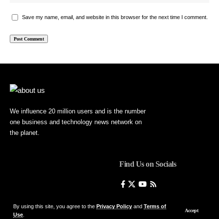
Save my name, email, and website in this browser for the next time I comment.
We influence 20 million users and is the number
one business and technology news network on
the planet.
Find Us on Socials
By using this site, you agree to the
Privacy Policy
and
Terms of
Accept
Use
.
© Foxiz News Network. Ruby Design Company. All Rights Reserved.