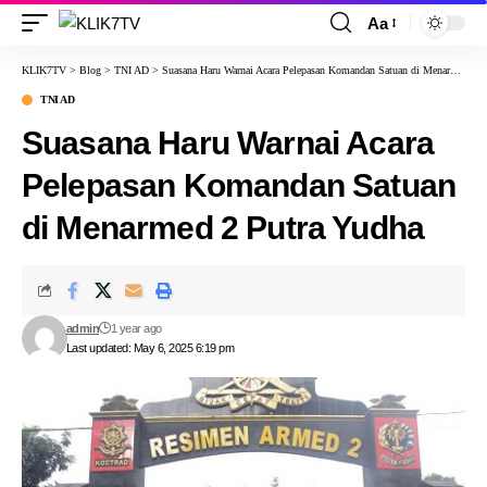
Aa
KLIK7TV
>
Blog
>
TNI AD
>
Suasana Haru Warnai Acara Pelepasan Komandan Satuan di Menarmed 2 Putra Yudha
TNI AD
Suasana Haru Warnai Acara
Pelepasan Komandan Satuan
di Menarmed 2 Putra Yudha
admin
1 year ago
Last updated: May 6, 2025 6:19 pm