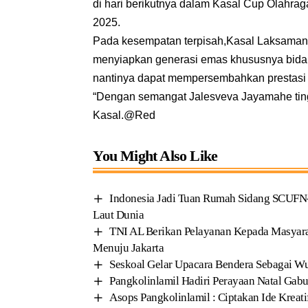
di hari berikutnya dalam Kasal Cup Olahrag
2025.
Pada kesempatan terpisah,Kasal Laksaman
menyiapkan generasi emas khususnya bidan
nantinya dapat mempersembahkan prestasi d
“Dengan semangat Jalesveva Jayamahe tingk
Kasal.@Red
You Might Also Like
Indonesia Jadi Tuan Rumah Sidang SCUFN-3
Laut Dunia
TNI AL Berikan Pelayanan Kepada Masyara
Menuju Jakarta
Seskoal Gelar Upacara Bendera Sebagai Wu
Pangkolinlamil Hadiri Perayaan Natal Gab
Asops Pangkolinlamil : Ciptakan Ide Kreat