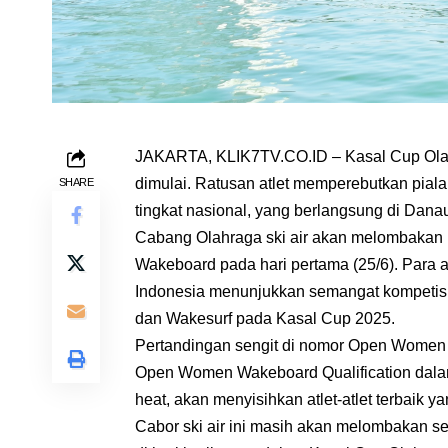
JAKARTA, KLIK7TV.CO.ID – Kasal Cup Olahr
dimulai. Ratusan atlet memperebutkan piala
SHARE
tingkat nasional, yang berlangsung di Danau
Cabang Olahraga ski air akan melombakan b
Wakeboard pada hari pertama (25/6). Para at
Indonesia menunjukkan semangat kompetisi
dan Wakesurf pada Kasal Cup 2025.
Pertandingan sengit di nomor Open Women T
Open Women Wakeboard Qualification dala
heat, akan menyisihkan atlet-atlet terbaik 
Cabor ski air ini masih akan melombakan se