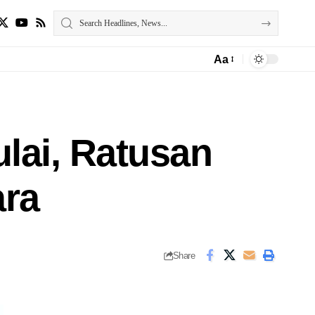
Aa
lai, Ratusan
ara
Share