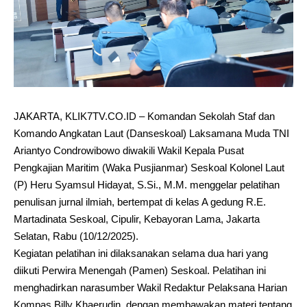
JAKARTA, KLIK7TV.CO.ID – Komandan Sekolah Staf dan
Komando Angkatan Laut (Danseskoal) Laksamana Muda TNI
Ariantyo Condrowibowo diwakili Wakil Kepala Pusat
Pengkajian Maritim (Waka Pusjianmar) Seskoal Kolonel Laut
(P) Heru Syamsul Hidayat, S.Si., M.M. menggelar pelatihan
penulisan jurnal ilmiah, bertempat di kelas A gedung R.E.
Martadinata Seskoal, Cipulir, Kebayoran Lama, Jakarta
Selatan, Rabu (10/12/2025).
Kegiatan pelatihan ini dilaksanakan selama dua hari yang
diikuti Perwira Menengah (Pamen) Seskoal. Pelatihan ini
menghadirkan narasumber Wakil Redaktur Pelaksana Harian
Kompas Billy Khaerudin, dengan membawakan materi tentang