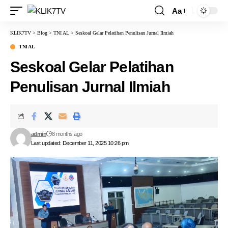
Aa
KLIK7TV
>
Blog
>
TNI AL
>
Seskoal Gelar Pelatihan Penulisan Jurnal Ilmiah
TNI AL
Seskoal Gelar Pelatihan
Penulisan Jurnal Ilmiah
admin
8 months ago
Last updated: December 11, 2025 10:26 pm