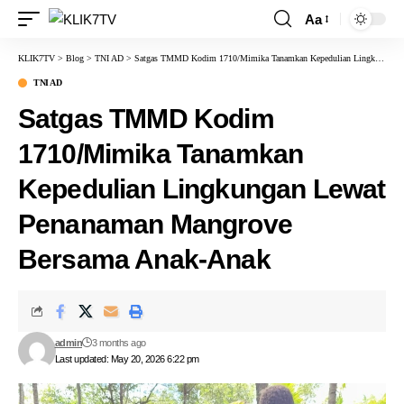
Aa
KLIK7TV
>
Blog
>
TNI AD
>
Satgas TMMD Kodim 1710/Mimika Tanamkan Kepedulian Lingkungan Lewat Penanaman Mangrove Bersama Anak-Anak
TNI AD
Satgas TMMD Kodim
1710/Mimika Tanamkan
Kepedulian Lingkungan Lewat
Penanaman Mangrove
Bersama Anak-Anak
admin
3 months ago
Last updated: May 20, 2026 6:22 pm