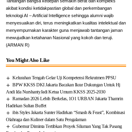
Tantangan bangsa kedepan semakin berat dan kompleks
akibat kondisi ketidakpastian global dan perkembangan
teknologi AI – Artificial Intelligence sehingga alumni wajib
menyesuaikan diri, terus meningkatkan kualitas intelektual dan
menyempurnakan karakter guna menjawab tantangan jaman
mewujudkan ketahanan Nasional yang kokoh dan teruji.
(ARMAN R)
You Might Also Like
Kelurahan Tengah Gelar Uji Kompetensi Rekrutmen PPSU
BPW KKSS DKI Jakarta Bacakan Ikrar Dukungan Untuk Hj
Andi Ida NurshantyJadi Ketua Umum KKSS 2025-2030
Ramadan 2026 Lebih Berkelas, 1O1 URBAN Jakarta Thamrin
Hadirkan Sultan Buffet
ibis Styles Jakarta Sunter Hadirkan “Smash & Feast”, Kombinasi
Olahraga dan Kuliner dalam Satu Pengalaman
Gubernur Diminta Tertibkan Proyek Siluman Yang Tak Pasang