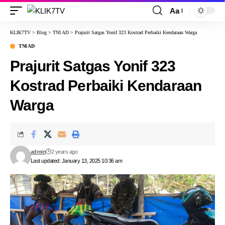
Aa
KLIK7TV
>
Blog
>
TNI AD
>
Prajurit Satgas Yonif 323 Kostrad Perbaiki Kendaraan Warga
TNI AD
Prajurit Satgas Yonif 323
Kostrad Perbaiki Kendaraan
Warga
admin
2 years ago
Last updated: January 13, 2025 10:36 am