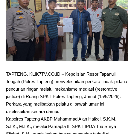
TAPTENG, KLIK7TV.CO.ID – Kepolisian Resor Tapanuli
Tengah (Polres Tapteng) menyelesaikan perkara tindak pidana
pencurian ringan melalui mekanisme mediasi (restorative
justice) di Ruang SPKT Polres Tapteng, Jumat (15/5/2026).
Perkara yang melibatkan pelaku di bawah umur ini
diselesaikan secara damai.
Kapolres Tapteng AKBP Muhammad Alan Haikel, S.K.M.,
S.I.K., M.I.K., melalui Pamapta III SPKT IPDA Tua Surya
Sijabat, S.H., menjelaskan bahwa pencurian terjadi di