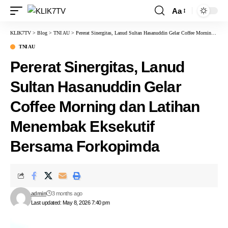
Aa
KLIK7TV
>
Blog
>
TNI AU
>
Pererat Sinergitas, Lanud Sultan Hasanuddin Gelar Coffee Morning dan Latihan Menembak Eksekutif Bersama Forkopimda
TNI AU
Pererat Sinergitas, Lanud
Sultan Hasanuddin Gelar
Coffee Morning dan Latihan
Menembak Eksekutif
Bersama Forkopimda
admin
3 months ago
Last updated: May 8, 2026 7:40 pm