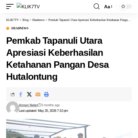
Aa
KLIK7TV
>
Blog
>
Headnews
>
‎Pemkab Tapanuli Utara Apresiasi Keberhasilan Ketahanan Pangan Desa Hutalontung‎
HEADNEWS
‎Pemkab Tapanuli Utara
Apresiasi Keberhasilan
Ketahanan Pangan Desa
Hutalontung‎
Arman Naker
3 months ago
Last updated: May 20, 2026 7:10 pm