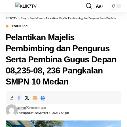
Aa
KLIK7TV
>
Blog
>
Pendidikan
>
Pelantikan Majelis Pembimbing dan Pengurus Serta Pembina Gugus Depan 08,235-08, 236 Pangkalan SMPN 10 Medan
PENDIDIKAN
Pelantikan Majelis
Pembimbing dan Pengurus
Serta Pembina Gugus Depan
08,235-08, 236 Pangkalan
SMPN 10 Medan
admin
9 months ago
Last updated: November 1, 2025 7:55 pm