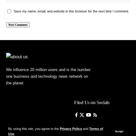
Save my name, email, and website in this browser for the next time I comment.
We influence 20 million users and is the number
one business and technology news network on
the planet.
Find Us on Socials
By using this site, you agree to the
Privacy Policy
and
Terms of
Accept
Use
.
© Foxiz News Network. Ruby Design Company. All Rights Reserved.