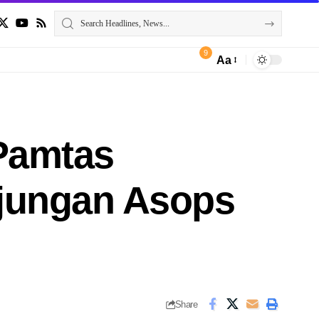
9
Aa
 Pamtas
njungan Asops
Share