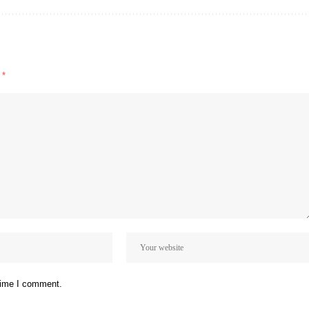
d
*
 time I comment.