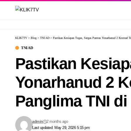
KLIK7TV
>
Blog
>
TNI AD
>
Pastikan Kesiapan Tugas, Satgas Pamtas Yonarhanud 2 Kostrad 
TNI AD
Pastikan Kesia
Yonarhanud 2 K
Panglima TNI d
admin
2 months ago
Last updated: May 29, 2026 5:15 pm