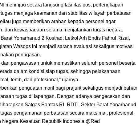
I meninjau secara langsung fasilitas pos, perlengkapan
bertugas menjaga keamanan dan stabilitas wilayah perbatasan
eliau juga memberikan arahan kepada personel agar
lin, dan kewaspadaan selama menjalankan tugas negara.
rat Yonarhanud 2 Kostrad, Letkol Arh Endis Fahrul Rizal,
iatan Wasops ini menjadi sarana evaluasi sekaligus motivasi
sanakan penugasan.
si dan pengawasan untuk memastikan seluruh personel beserta
rada dalam kondisi siap tugas, sehingga pelaksanaan
l, tertib, dan profesional,” ujarnya.
erikan penguatan moril bagi prajurit sekaligus menjadi bahan
ksanaan tugas di lapangan. Dengan adanya pengecekan dan
 diharapkan Satgas Pamtas RI–RDTL Sektor Barat Yonarhanud
 tugas pengamanan perbatasan secara maksimal, profesional,
an Negara Kesatuan Republik Indonesia.@Red