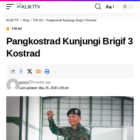
Aa
KLIK7TV
>
Blog
>
TNI AD
>
Pangkostrad Kunjungi Brigif 3 Kostrad
TNI AD
Pangkostrad Kunjungi Brigif 3
Kostrad
admin
3 months ago
Last updated: May 25, 2026 1:06 pm