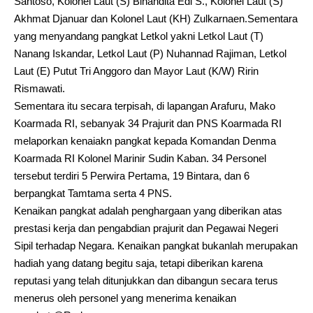
Santoso, Kolonel Laut (S) Binandita Edi S., Kolonel Laut (S)
Akhmat Djanuar dan Kolonel Laut (KH) Zulkarnaen.Sementara
yang menyandang pangkat Letkol yakni Letkol Laut (T)
Nanang Iskandar, Letkol Laut (P) Nuhannad Rajiman, Letkol
Laut (E) Putut Tri Anggoro dan Mayor Laut (K/W) Ririn
Rismawati.
Sementara itu secara terpisah, di lapangan Arafuru, Mako
Koarmada RI, sebanyak 34 Prajurit dan PNS Koarmada RI
melaporkan kenaiakn pangkat kepada Komandan Denma
Koarmada RI Kolonel Marinir Sudin Kaban. 34 Personel
tersebut terdiri 5 Perwira Pertama, 19 Bintara, dan 6
berpangkat Tamtama serta 4 PNS.
Kenaikan pangkat adalah penghargaan yang diberikan atas
prestasi kerja dan pengabdian prajurit dan Pegawai Negeri
Sipil terhadap Negara. Kenaikan pangkat bukanlah merupakan
hadiah yang datang begitu saja, tetapi diberikan karena
reputasi yang telah ditunjukkan dan dibangun secara terus
menerus oleh personel yang menerima kenaikan