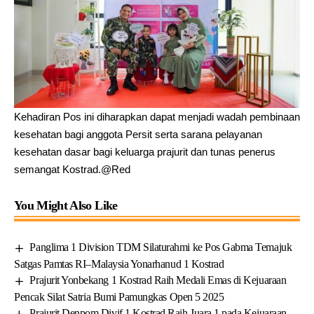
Kehadiran Pos ini diharapkan dapat menjadi wadah pembinaan
kesehatan bagi anggota Persit serta sarana pelayanan
kesehatan dasar bagi keluarga prajurit dan tunas penerus
semangat Kostrad.@Red
You Might Also Like
Panglima 1 Division TDM Silaturahmi ke Pos Gabma Temajuk
Satgas Pamtas RI–Malaysia Yonarhanud 1 Kostrad
Prajurit Yonbekang 1 Kostrad Raih Medali Emas di Kejuaraan
Pencak Silat Satria Bumi Pamungkas Open 5 2025
Prajurit Denpom Divif 1 Kostrad Raih Juara 1 pada Kejuaraan