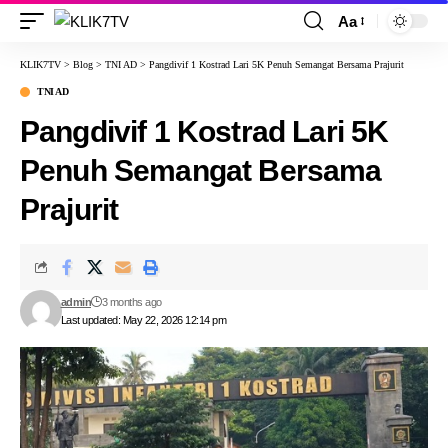
Aa
KLIK7TV
>
Blog
>
TNI AD
>
Pangdivif 1 Kostrad Lari 5K Penuh Semangat Bersama Prajurit
TNI AD
Pangdivif 1 Kostrad Lari 5K
Penuh Semangat Bersama
Prajurit
admin
3 months ago
Last updated: May 22, 2026 12:14 pm