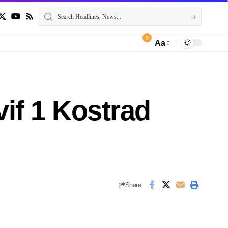
9
Aa
vif 1 Kostrad
Share