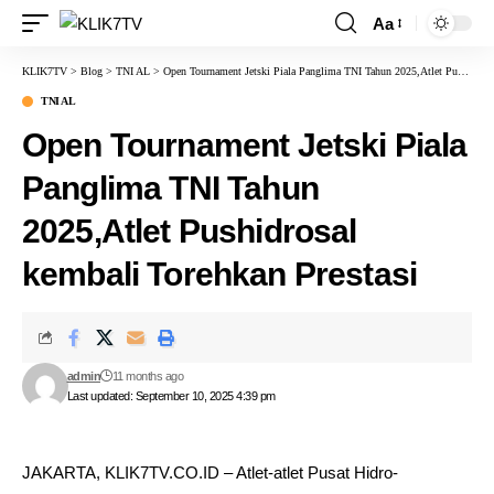
Aa
KLIK7TV
>
Blog
>
TNI AL
>
Open Tournament Jetski Piala Panglima TNI Tahun 2025,Atlet Pushidrosal kembali Torehkan Prestasi
TNI AL
Open Tournament Jetski Piala
Panglima TNI Tahun
2025,Atlet Pushidrosal
kembali Torehkan Prestasi
admin
11 months ago
Last updated: September 10, 2025 4:39 pm
JAKARTA, KLIK7TV.CO.ID – Atlet-atlet Pusat Hidro-