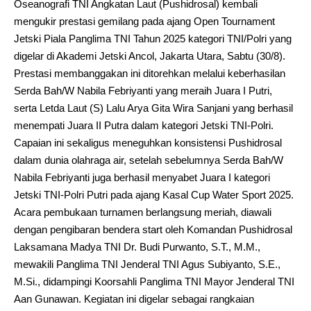
Oseanografi TNI Angkatan Laut (Pushidrosal) kembali
mengukir prestasi gemilang pada ajang Open Tournament
Jetski Piala Panglima TNI Tahun 2025 kategori TNI/Polri yang
digelar di Akademi Jetski Ancol, Jakarta Utara, Sabtu (30/8).
Prestasi membanggakan ini ditorehkan melalui keberhasilan
Serda Bah/W Nabila Febriyanti yang meraih Juara I Putri,
serta Letda Laut (S) Lalu Arya Gita Wira Sanjani yang berhasil
menempati Juara II Putra dalam kategori Jetski TNI-Polri.
Capaian ini sekaligus meneguhkan konsistensi Pushidrosal
dalam dunia olahraga air, setelah sebelumnya Serda Bah/W
Nabila Febriyanti juga berhasil menyabet Juara I kategori
Jetski TNI-Polri Putri pada ajang Kasal Cup Water Sport 2025.
Acara pembukaan turnamen berlangsung meriah, diawali
dengan pengibaran bendera start oleh Komandan Pushidrosal
Laksamana Madya TNI Dr. Budi Purwanto, S.T., M.M.,
mewakili Panglima TNI Jenderal TNI Agus Subiyanto, S.E.,
M.Si., didampingi Koorsahli Panglima TNI Mayor Jenderal TNI
Aan Gunawan. Kegiatan ini digelar sebagai rangkaian