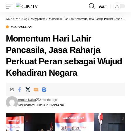
Aa
KLIK7TV
>
Blog
>
Megapolitan
>
Momentum Hari Lahir Pancasila, Jasa Raharja Perkuat Peran sebagai Wujud Kehadiran Negara
MEGAPOLITAN
Momentum Hari Lahir
Pancasila, Jasa Raharja
Perkuat Peran sebagai Wujud
Kehadiran Negara
Arman Naker
2 months ago
Last updated: June 3, 2026 9:14 am