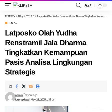
Aa
KLIK7TV
>
Blog
>
TNI AD
>
Latposko Olah Yudha Renstramil Jala Dharma Tingkatkan Kemampuan Pasis Analisa Lingkungan Strategis
TNI AD
Latposko Olah Yudha
Renstramil Jala Dharma
Tingkatkan Kemampuan
Pasis Analisa Lingkungan
Strategis
admin
1 year ago
Last updated: May 28, 2025 1:37 pm