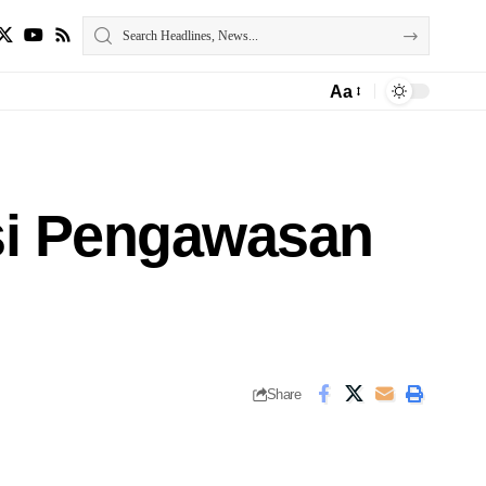
Aa
si Pengawasan
Share