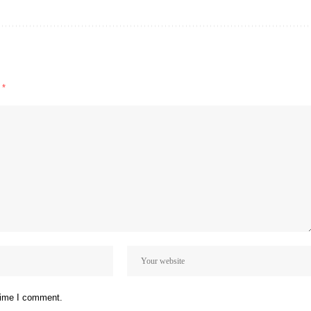
d
*
 time I comment.